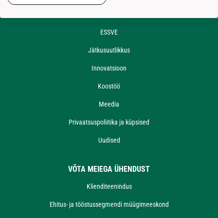
ETTEVÕTTEST
ESSVE
Jätkusuutlikkus
Innovatsioon
Koostöö
Meedia
Privaatsuspoliitika ja küpsised
Uudised
VÕTA MEIEGA ÜHENDUST
Klienditeenindus
Ehitus- ja tööstussegmendi müügimeeskond