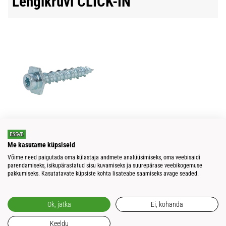
Lengikruvi CLICK-IN
LENGIKRUVI CLICK-IN
LENGIKRUVI CLICK-IN
Me kasutame küpsiseid
Võime need paigutada oma külastaja andmete analüüsimiseks, oma veebisaidi
1 st 1 products
parendamiseks, isikupärastatud sisu kuvamiseks ja suurepärase veebikogemuse
pakkumiseks. Kasutatavate küpsiste kohta lisateabe saamiseks avage seaded.
Ok, jätka
Ei, kohanda
Keeldu