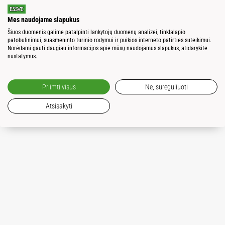
Mes naudojame slapukus
Šiuos duomenis galime patalpinti lankytojų duomenų analizei, tinklalapio
patobulinimui, suasmeninto turinio rodymui ir puikios interneto patirties suteikimui.
Norėdami gauti daugiau informacijos apie mūsų naudojamus slapukus, atidarykite
nustatymus.
Priimti visus
Ne, sureguliuoti
Atsisakyti