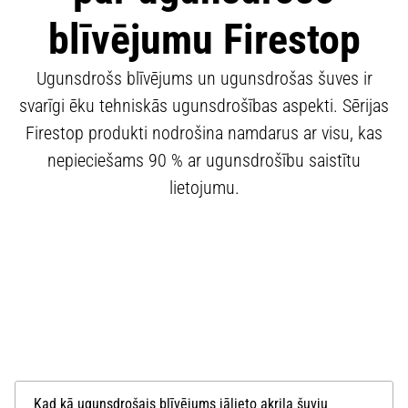
blīvējumu Firestop
Ugunsdrošs blīvējums un ugunsdrošas šuves ir
svarīgi ēku tehniskās ugunsdrošības aspekti. Sērijas
Firestop produkti nodrošina namdarus ar visu, kas
nepieciešams 90 % ar ugunsdrošību saistītu
lietojumu.
Kad kā ugunsdrošais blīvējums jālieto akrila šuvju