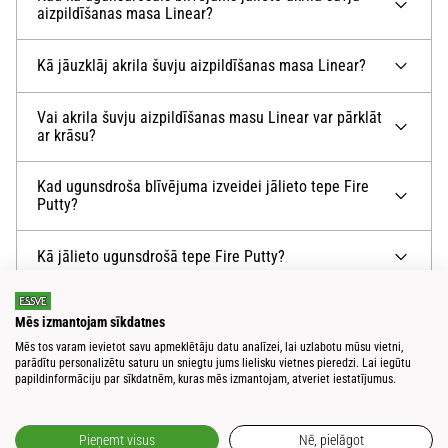
aizpildīšanas masa Linear?
Kā jāuzklāj akrila šuvju aizpildīšanas masa Linear?
Vai akrila šuvju aizpildīšanas masu Linear var pārklāt
ar krāsu?
Kad ugunsdroša blīvējuma izveidei jālieto tepe Fire
Putty?
Kā jālieto ugunsdrošā tepe Fire Putty?
Cik ilgi var glabāt aizsāktu Fire Putty spainīti?
Mēs izmantojam sīkdatnes
Mēs tos varam ievietot savu apmeklētāju datu analīzei, lai uzlabotu mūsu vietni,
Vai blīvējuma putu izmantošana ugunsdrošu šuvju
parādītu personalizētu saturu un sniegtu jums lielisku vietnes pieredzi. Lai iegūtu
izveidei ir laba doma?
papildinformāciju par sīkdatnēm, kuras mēs izmantojam, atveriet iestatījumus.
Kā jālieto šuvju blīvējuma putas Fire Foam 2-K?
Pieņemt visus
Nē, pielāgot