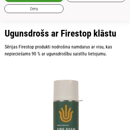
Deny
Kas ir EI klasifikācija?
Ugunsdrošs ar Firestop klāstu
Sērijas Firestop produkti nodrošina namdarus ar visu, kas
nepieciešams 90 % ar ugunsdrošību saistītu lietojumu.
Ugunsdrošas divu komponentu putas 2K