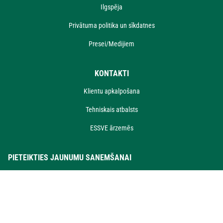
Ilgspēja
Privātuma politika un sīkdatnes
Presei/Medijiem
KONTAKTI
Klientu apkalpošana
Tehniskais atbalsts
ESSVE ārzemēs
PIETEIKTIES JAUNUMU SANEMŠANAI
Pieteikties
Es piekrītu spēkā esošajai
privātuma politikai
un tam, ka