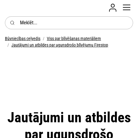
Login mobil
Meklēt...
Būvniecības ceļvedis
Viss par blīvēšanas materiāliem
Jautājumi un atbildes par ugunsdrošo blīvējumu Firestop
Jautājumi un atbildes
par ugunsdrošo